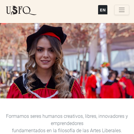
Pasar
al
contenido
Buscar
principal
Previous
Next
Formamos seres humanos creativos, libres, innovadores y
emprendedores
fundamentados en la filosofía de las Artes Liberales.